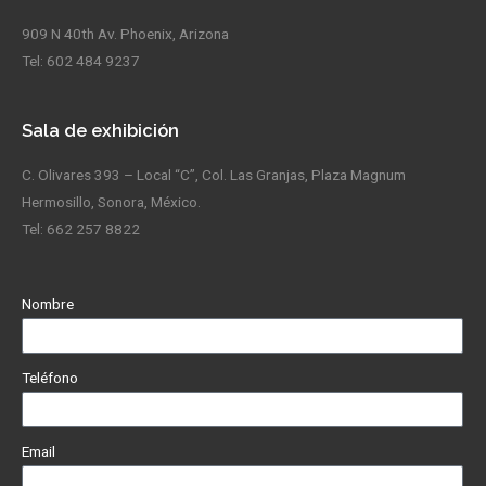
909 N 40th Av. Phoenix, Arizona
Tel: 602 484 9237
Sala de exhibición
C. Olivares 393 – Local “C”, Col. Las Granjas, Plaza Magnum
Hermosillo, Sonora, México.
Tel: 662 257 8822
Nombre
Teléfono
Email