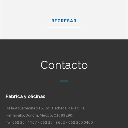
REGRESAR
Contacto
Fábrica y oficinas
De la Aguamarina 215, Col. Pedregal de la Villa.
Hermosillo, Sonora, México, C.P. 83290.
Tel: 662 254 1167 / 662 254 3652 / 662 250 0400