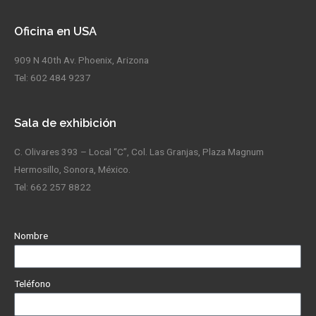
Oficina en USA
909 N 40th Av. Phoenix, Arizona
Tel: 602 484 9237
Sala de exhibición
C. Olivares 393 – Local “C”, Col. Las Granjas, Plaza Magnum
Hermosillo, Sonora, México.
Tel: 662 257 8822
Nombre
Teléfono